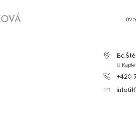
KOVÁ
ÚVO
Bc.Ště
U Kaple
+420 
infoti