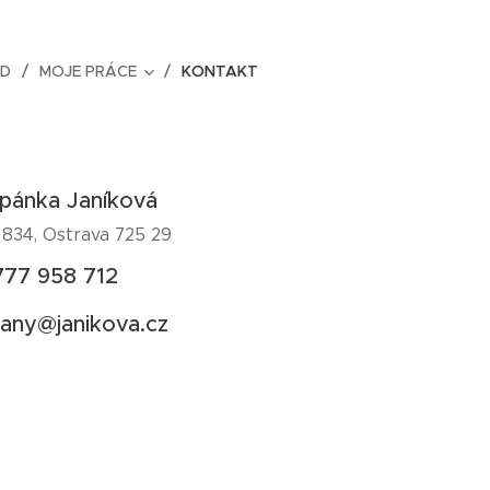
D
MOJE PRÁCE
KONTAKT
pánka Janíková
 834, Ostrava 725 29
777 958 712
ffany@janikova.cz